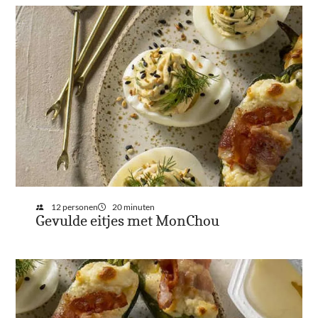
12 personen
20 minuten
Gevulde eitjes met MonChou