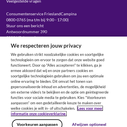
Veelgestelde vragen
Consumentenservice FrieslandCampina
0800-0765 (ma t/m bij 9:00 - 17:00)
Stuur ons een bericht
Antwoordnummer 390
3800 VB Amersfoort
We respecteren jouw privacy
We gebruiken strikt noodzakelijke cookies en soortgelijke
Werken bij
technologieën om ervoor te zorgen dat onze website goed
functioneert. Door op "Alles accepteren" te klikken, ga je
ermee akkoord dat wij en onze partners cookies en
soortgelijke technologieën gebruiken om jou een optimale
Volg ons op social
online ervaring te bieden. Dit omvat het tonen van
gepersonaliseerde inhoud en advertenties, de mogelijkheid
om externe video’s te bekijken en de optie om geïntegreerde
functies voor sociale media te gebruiken. Kies “Voorkeuren
aanpassen” om een gedetailleerde keuze te maken over
welke cookies je wilt in- of uitschakelen.
Lees voor meer
informatie onze cookieverklaring.
Voorkeuren aanpassen
Afwijzen optioneel