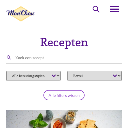
Overslaan
en
Zoeken
naar
de
inhoud
gaan
Recepten
Alle filters wissen