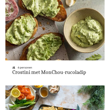
6 personen
Crostini met MonChou-rucoladip