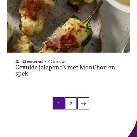
12 personen
45 minuten
Gevulde jalapeño’s met MonChou en
spek
Paginering
1
2
Huidige
Pagina
pagina