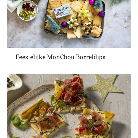
Feestelijke MonChou Borreldips
Sluiten