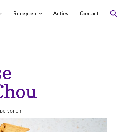
Recepten
Acties
Contact
Zoeken
se
Chou
personen