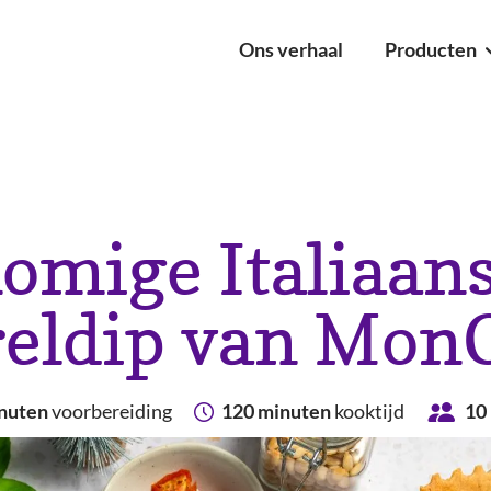
Ons verhaal
Producten
ucten
pten
Original Verse Roomkaas
omige Italiaan
Zacht & Luchtig
reldip van Mon
nuten
voorbereiding
120 minuten
kooktijd
10