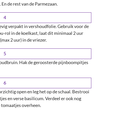
 En de rest van de Parmezaan.
tevig verpakt in vershoudfolie. Gebruik voor de
-rol in de koelkast, laat dit minimaal 2 uur
(max 2 uur) in de vriezer.
oudbruin. Hak de geroosterde pijnboompitjes
ichtig open en leg het op de schaal. Bestrooi
s en verse basilicum. Verdeel er ook nog
 tomaatjes overheen.