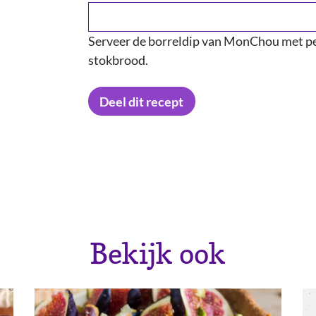
Serveer de borreldip van MonChou met pe
stokbrood.
Deel dit recept
Twitter
Facebook
Pinterest
E-mail
Bekijk ook
Kopieer URL