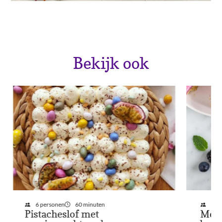
Bekijk ook
Sluiten
6 personen
60 minuten
12 
Pistacheslof met
MonC