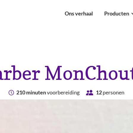
Ons verhaal
Producten
ucten
pten
Original Verse Roomkaas
arber MonChout
Zacht & Luchtig
210 minuten
voorbereiding
12
personen