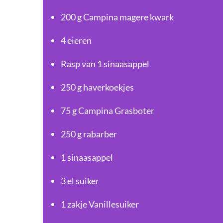
200 g Campina magere kwark
4 eieren
Rasp van 1 sinaasappel
250 g haverkoekjes
75 g Campina Grasboter
250 g rabarber
1 sinaasappel
3 el suiker
1 zakje Vanillesuiker