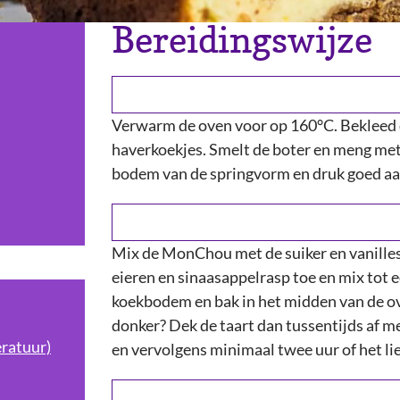
Bereidingswijze
Verwarm de oven voor op 160°C. Bekleed 
haverkoekjes. Smelt de boter en meng met
bodem van de springvorm en druk goed aa
Mix de MonChou met de suiker en vanilles
eieren en sinaasappelrasp toe en mix tot e
koekbodem en bak in het midden van de ov
donker? Dek de taart dan tussentijds af m
ratuur)
en vervolgens minimaal twee uur of het lie