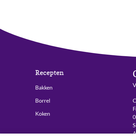
Recepten
V
Bakken
Borrel
C
F
Koken
0
S
A