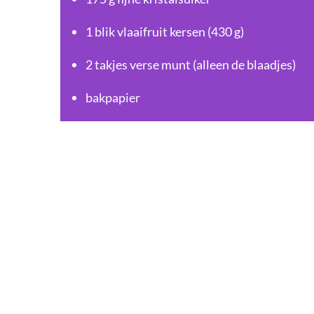
1 blik vlaaifruit kersen (430 g)
2 takjes verse munt (alleen de blaadjes)
bakpapier