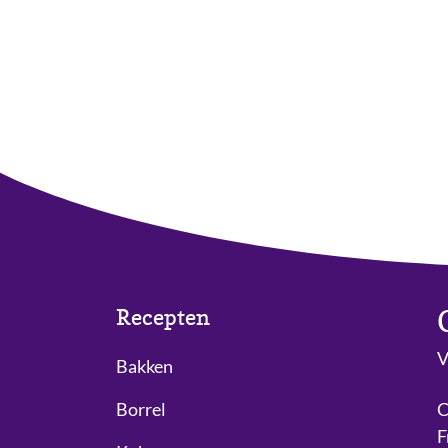
Recepten
V
Bakken
Borrel
C
F