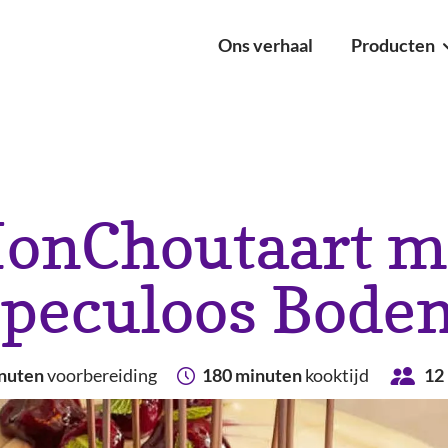
Ons verhaal
Producten
ucten
pten
Original Verse Roomkaas
onChoutaart m
Zacht & Luchtig
speculoos Bode
nuten
voorbereiding
180 minuten
kooktijd
12