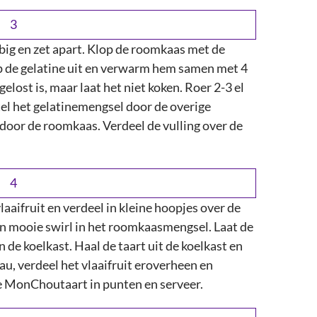
big en zet apart. Klop de roomkaas met de
ijp de gelatine uit en verwarm hem samen met 4
elost is, maar laat het niet koken. Roer 2-3 el
el het gelatinemengsel door de overige
door de roomkaas. Verdeel de vulling over de
vlaaifruit en verdeel in kleine hoopjes over de
en mooie swirl in het roomkaasmengsel. Laat de
de koelkast. Haal de taart uit de koelkast en
eau, verdeel het vlaaifruit eroverheen en
de MonChoutaart in punten en serveer.