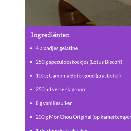
Ingrediënten
4 blaadjes gelatine
250 g speculooskoekjes (Lotus Biscoff)
100 g Campina Botergoud (grasboter)
250 ml verse slagroom
8 g vanillesuiker
200 g MonChou Original (op kamertemper
175 g fijne kristalsuiker