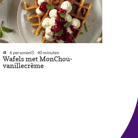
6 personen
40 minuten
Wafels met MonChou-
vanillecrème