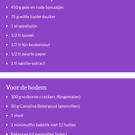
450 g gele en rode tomaatjes
75 g witte basterdsuiker
1 el appelazijn
1/2 tl kaneel
1/2 tl fijn keukenzout
1/2 tl zwarte peper
1 tl vanille-extract
Voor de bodem
100 g volkoren crackers (fijngemalen)
50 g Campina Botergoud (gesmolten)
1 eiwit
1 minimuffin bakblik met 12 holtes
Bakspray (of gesmolten boter)