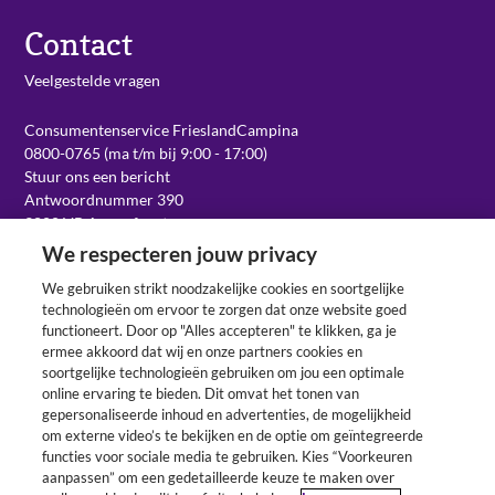
Contact
Veelgestelde vragen
Consumentenservice FrieslandCampina
0800-0765 (ma t/m bij 9:00 - 17:00)
Stuur ons een bericht
Antwoordnummer 390
3800 VB Amersfoort
We respecteren jouw privacy
We gebruiken strikt noodzakelijke cookies en soortgelijke
Werken bij
technologieën om ervoor te zorgen dat onze website goed
functioneert. Door op "Alles accepteren" te klikken, ga je
ermee akkoord dat wij en onze partners cookies en
soortgelijke technologieën gebruiken om jou een optimale
Volg ons op social
online ervaring te bieden. Dit omvat het tonen van
gepersonaliseerde inhoud en advertenties, de mogelijkheid
om externe video’s te bekijken en de optie om geïntegreerde
functies voor sociale media te gebruiken. Kies “Voorkeuren
aanpassen” om een gedetailleerde keuze te maken over