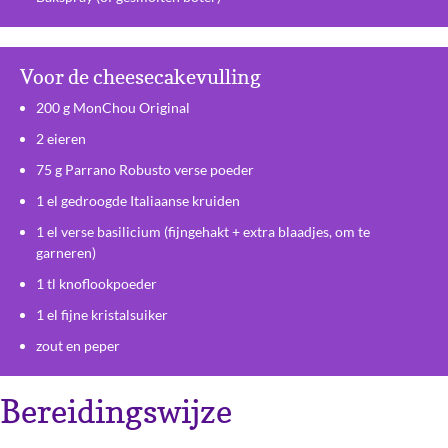
Voor de cheesecakevulling
200 g MonChou Original
2 eieren
75 g Parrano Robusto verse poeder
1 el gedroogde Italiaanse kruiden
1 el verse basilicium (fijngehakt + extra blaadjes, om te
garneren)
1 tl knoflookpoeder
1 el fijne kristalsuiker
zout en peper
Bereidingswijze