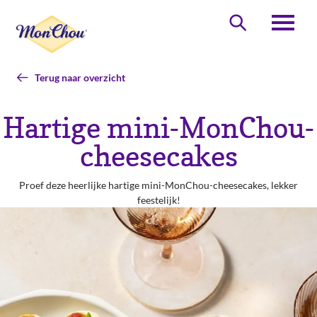
Overslaan
en
Zoeken
naar
de
inhoud
Terug naar overzicht
gaan
Hartige mini-MonChou-
cheesecakes
Proef deze heerlijke hartige mini-MonChou-cheesecakes, lekker
feestelijk!