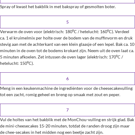
Spray of kwast het bakblik in met bakspray of gesmolten boter.
Sluiten
Verwarm de oven voor (elektrisch: 180⁰C / hetelucht: 160⁰C). Verdeel
ca. 1 el kruimelmix per holte over de bodem van de muffinvorm en druk
stevig aan met de achterkant van een klein glaasje of een lepel. Bak ca. 10
minuten in de oven tot de bodems krokant zijn. Neem uit de oven laat ca.
5 minuten afkoelen. Zet intussen de oven lager (elektrisch: 170⁰C /
hetelucht: 150⁰C).
Meng in een keukenmachine de ingrediënten voor de cheesecakevulling
tot een zacht, romig geheel en breng op smaak met zout en peper.
Vul de holtes van het bakblik met de MonChou-vulling en strijk glad. Bak
de mini-cheesecakes 15-20 minuten, totdat de randen droog zijn maar
de chee-secakes in het midden nog een beetje zacht zijn.